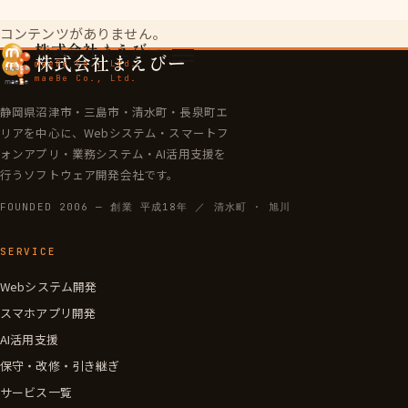
コンテンツがありません。
株式会社まえびー
株式会社まえびー
maeBe Co., Ltd.
maeBe Co., Ltd.
静岡県沼津市・三島市・清水町・長泉町エ
リアを中心に、Webシステム・スマートフ
ォンアプリ・業務システム・AI活用支援を
行うソフトウェア開発会社です。
FOUNDED 2006 — 創業 平成18年 ／ 清水町 · 旭川
SERVICE
Webシステム開発
スマホアプリ開発
AI活用支援
保守・改修・引き継ぎ
サービス一覧